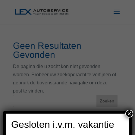
Geen Resultaten
Gevonden
De pagina die u zocht kon niet gevonden
worden. Probeer uw zoekopdracht te verfijnen of
gebruik de bovenstaande navigatie om deze
post te vinden.
×
Recente reacties
Gesloten i.v.m. vakantie