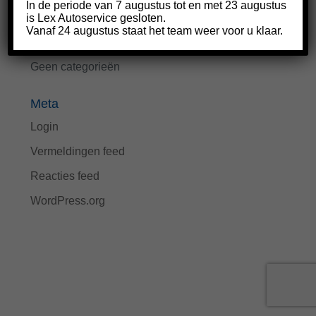
Archieven
In de periode van 7 augustus tot en met 23 augustus
is Lex Autoservice gesloten.
Vanaf 24 augustus staat het team weer voor u klaar.
Categorieën
Geen categorieën
Meta
Login
Vermeldingen feed
Reacties feed
WordPress.org